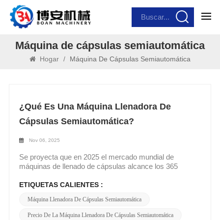
Máquina de cápsulas semiautomática
Hogar
/
Máquina De Cápsulas Semiautomática
¿Qué Es Una Máquina Llenadora De
Cápsulas Semiautomática?
Nov 06, 2025
Se proyecta que en 2025 el mercado mundial de
máquinas de llenado de cápsulas alcance los 365
millones de dólares, con las pequeñas y medianas
empresas (pymes) impulsando la demanda de
ETIQUETAS CALIENTES :
soluciones flexibles y rentables.Máquinas de llenado de
Máquina Llenadora De Cápsulas Semiautomática
cápsulas industrialesdominan la producción
farmacéutica a gran escala, máquinas de llenado de
Precio De La Máquina Llenadora De Cápsulas Semiautomática