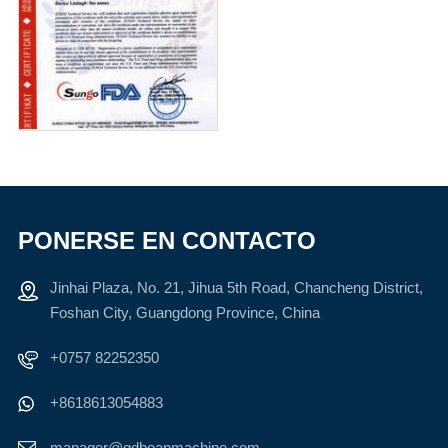
PONERSE EN CONTACTO
Jinhai Plaza, No. 21, Jihua 5th Road, Chancheng District,
Foshan City, Guangdong Province, China
+0757 82252350
+8618613054883
manager@gdboanmachine.com