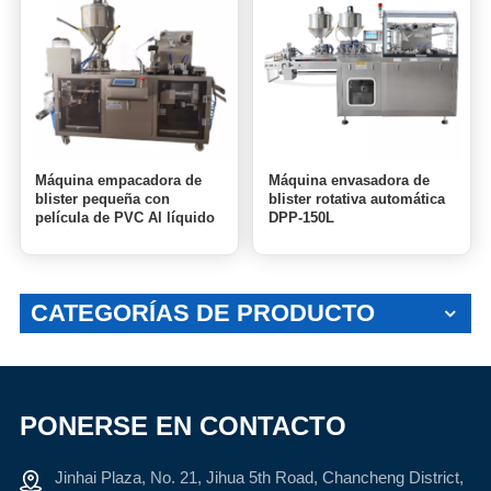
Máquina empacadora de
Máquina envasadora de
blister pequeña con
blister rotativa automática
película de PVC Al líquido
DPP-150L
de alta precisión modelo
DPP-80L
CATEGORÍAS DE PRODUCTO
PONERSE EN CONTACTO
Jinhai Plaza, No. 21, Jihua 5th Road, Chancheng District,