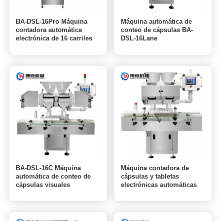
BA-DSL-16Pro Máquina
Máquina automática de
contadora automática
conteo de cápsulas BA-
electrónica de 16 carriles
DSL-16Lane
para contar dulces,
caramelo, oso, tableta de
azúcar gomoso
BA-DSL-16C Máquina
Máquina contadora de
automática de conteo de
cápsulas y tabletas
cápsulas visuales
electrónicas automáticas
inteligentes con vibración
de canal BA-DSL-24C
de 16 canales