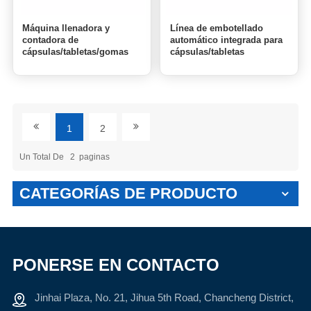
Máquina llenadora y
Línea de embotellado
contadora de
automático integrada para
cápsulas/tabletas/gomas
cápsulas/tabletas
de canal BA-DSL-32C
1
2
Un Total De
2
Paginas
CATEGORÍAS DE PRODUCTO
PONERSE EN CONTACTO
Jinhai Plaza, No. 21, Jihua 5th Road, Chancheng District,