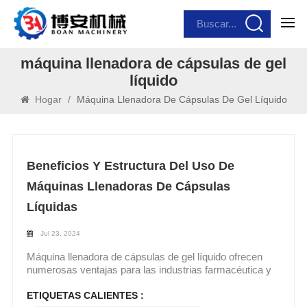
máquina llenadora de cápsulas de gel
líquido
Hogar
/
Máquina Llenadora De Cápsulas De Gel Líquido
Beneficios Y Estructura Del Uso De
Máquinas Llenadoras De Cápsulas
Líquidas
Jul 23, 2024
Máquina llenadora de cápsulas de gel líquido ofrecen
numerosas ventajas para las industrias farmacéutica y
nutracéutica. Éstos son algunos de los beneficios clave:
1. Precisión y consistencia: Llenadores de cápsulas
ETIQUETAS CALIENTES :