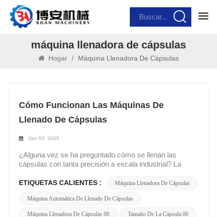
máquina llenadora de cápsulas
Hogar
/
Máquina Llenadora De Cápsulas
Cómo Funcionan Las Máquinas De
Llenado De Cápsulas
Dec 03, 2025
¿Alguna vez se ha preguntado cómo se llenan las
cápsulas con tanta precisión a escala industrial? La
respuesta reside en una ingeniería sofisticada. Esta guía
le guía a través del flujo de trabajo integral de una
ETIQUETAS CALIENTES :
Máquina Llenadora De Cápsulas
máquina llenadora de cápsulas (separación,
Máquina Automática De Llenado De Cápsulas
dosificación, cierre, expulsión e inspección), integrando
términos clave comocápsula tamaño 00,máquina
Máquina Llenadora De Cápsulas 00
Tamaño De La Cápsula 00