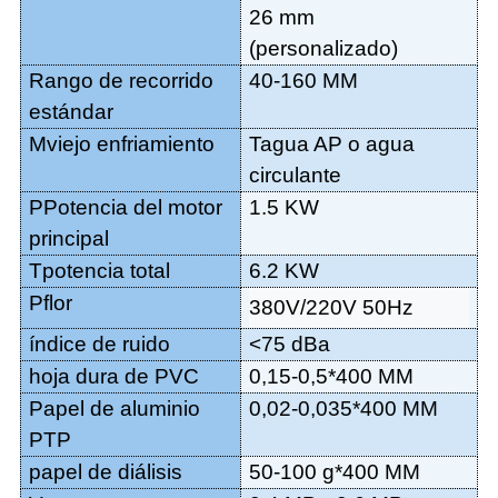
26 mm
(personalizado)
Rango de recorrido
40
-1
6
0
MM
estándar
M
viejo enfriamiento
T
agua AP o agua
circulante
P
Potencia del motor
1
.5
KW
principal
T
potencia total
6.2
KW
P
flor
380V/220V 50Hz
índice de ruido
<75 dBa
hoja dura de PVC
0,15-0,5*
40
0
MM
Papel de aluminio
0,02-0,035*
40
0
MM
PTP
papel de diálisis
50-100 g*
40
0
MM