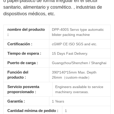
o papel-plástico de forma irregular en el sector
sanitario, alimentario y cosmético. , industrias de
dispositivos médicos, etc.
nombre del producto
DPP-400S Servo type automatic
:
blister packing machine
Certificación :
cGMP CE ISO SGS and etc.
Tiempo de espera :
15 Days Fast Delivery.
Puerto de carga :
Guangzhou/Shenzhen / Shanghai
Función del
390*140*15mm Max. Depth
producto :
26mm（custom-made）
Servicio posventa
Engineers available to service
proporcionado :
machinery overseas.
Garantía :
1 Years
Cantidad mínima de pedido :
1