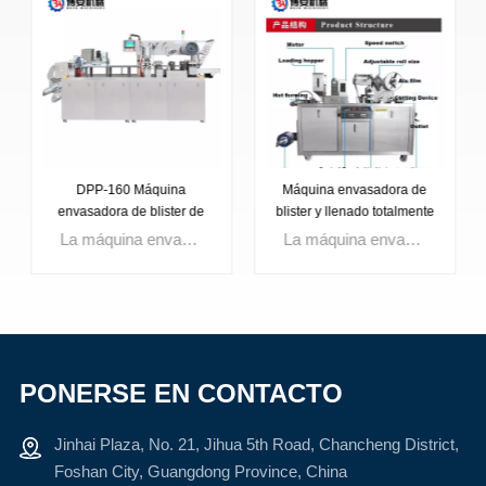
DPP-160 Máquina
Máquina envasadora de
envasadora de blister de
blister y llenado totalmente
plástico y aluminio para
automática Dpp-80
La máquina envasadora en blister de aluminio y plástico es una máquina especialmente diseñada y producida para pequeñas fábricas farmacéuticas, fábricas de productos sanitarios, fábricas de alimentos, salas de preparación de hospitales, etc. Las máquinas envasadoras en blister de aluminio y plástico se utilizan principalmente para envasar medicamentos y alimentos sólidos, como cápsulas. , tabletas, cápsulas, supositorios, tabletas de leche, caramelos, ferretería pequeña.
La máquina envasadora de blister y llenado totalmente automática Dpp-80 está especialmente diseñada y producida para pequeñas fábricas farmacéuticas, fábricas de productos sanitarios, fábricas de alimentos, salas de preparación de hospitales, etc. Las máquinas envasadoras de blister de aluminio y plástico se utilizan principalmente para envasar medicamentos y alimentos sólidos como Cápsulas, tabletas, pastillas grandes de miel, dulces, líquidos, pastas, etc.
llenado de agente de
doble posicionamiento
PONERSE EN CONTACTO
APRENDE
APRENDE
Jinhai Plaza, No. 21, Jihua 5th Road, Chancheng District,
MÁS
MÁS
Foshan City, Guangdong Province, China