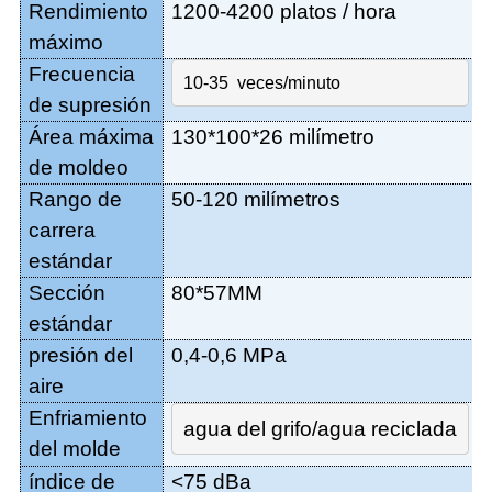
Rendimiento
1200-4200 platos
/ hora
máximo
Frecuencia
10-35  
veces/minuto
de supresión
Área máxima
130*100*26 milímetro
de moldeo
Rango de
50-120 milímetros
carrera
estándar
Sección
80*57MM
estándar
presión del
0,4-0,6 MPa
aire
Enfriamiento
agua del grifo/agua reciclada
del molde
índice de
<75 dBa