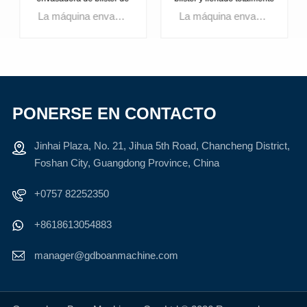
plástico y aluminio para
automática Dpp-80
La máquina envasadora en blister de aluminio y plástico es una máquina especialmente diseñada y producida para pequeñas fábricas farmacéuticas, fábricas de productos sanitarios, fábricas de alimentos, salas de preparación de hospitales, etc. Las máquinas envasadoras en blister de aluminio y plástico se utilizan principalmente para envasar medicamentos y alimentos sólidos, como cápsulas. , tabletas, cápsulas, supositorios, tabletas de leche, caramelos, ferretería pequeña.
La máquina envasadora de blister y llenado totalmente automática Dpp-80 está especialmente diseñada y producida para pequeñas fábricas farmacéuticas, fábricas de productos sanitarios, fábricas de alimentos, salas de preparación de hospitales, etc. Las máquinas envasadoras de blister de aluminio y plástico se utilizan principalmente para envasar medicamentos y alimentos sólidos como Cápsulas, tabletas, pastillas grandes de miel, dulces, líquidos, pastas, etc.
llenado de agente de
doble posicionamiento
PONERSE EN CONTACTO
APRENDE
APRENDE
Jinhai Plaza, No. 21, Jihua 5th Road, Chancheng District,
MÁS
MÁS
Foshan City, Guangdong Province, China
+0757 82252350
+8618613054883
manager@gdboanmachine.com