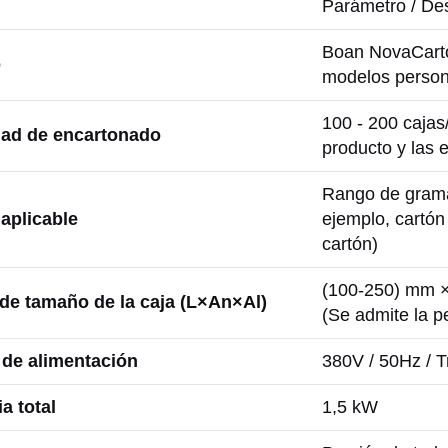
Parámetro / De
Boan NovaCart
o
modelos person
100 - 200 cajas
dad de encartonado
producto y las e
Rango de grama
aplicable
ejemplo, cartón
cartón)
(100-250) mm 
de tamaño de la caja (L×An×Al)
(Se admite la p
 de alimentación
380V / 50Hz / T
a total
1,5 kW