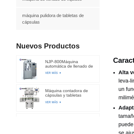
máquina pulidora de tabletas de
cápsulas
Nuevos Productos
Caract
NJP-800Máquina
automática de llenado de
cápsulas
Alta v
VER MÁS
leva-l
un fun
Máquina contadora de
cápsulas y tabletas
milimé
electrónicas automáticas
VER MÁS
de canal BA-DSL-24C
Adapt
tamaño
Máquina llenadora
puede 
automática de cápsulas
de gelatina dura NJP-
VER MÁS
se aju
2500