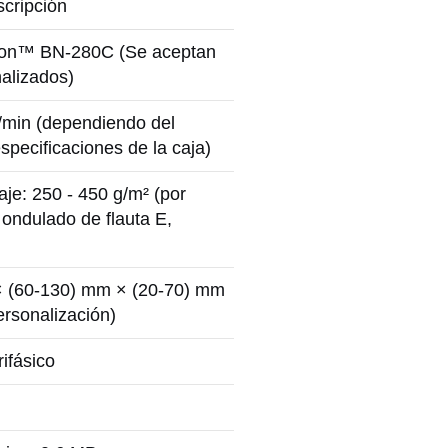
scripción
on™ BN-280C (Se aceptan
alizados)
/min (dependiendo del
specificaciones de la caja)
je: 250 - 450 g/m² (por
 ondulado de flauta E,
× (60-130) mm × (20-70) mm
ersonalización)
rifásico