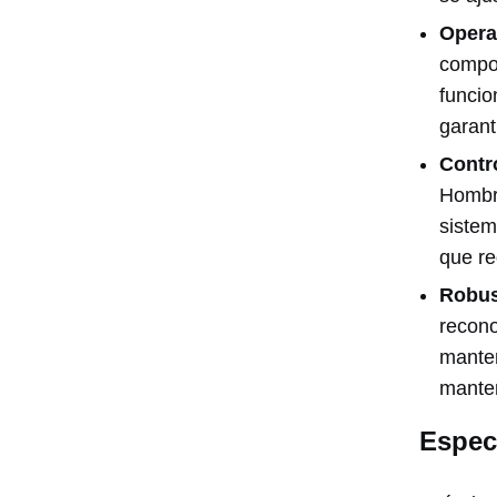
Opera
compon
funcio
garant
Contro
Hombre
sistem
que re
Robus
recono
manten
manten
Espec