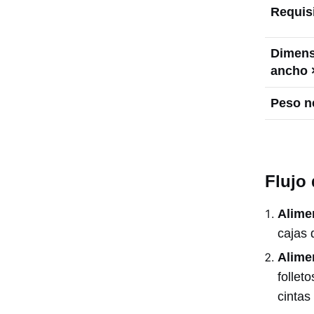
Requisi
Dimens
ancho ×
Peso n
Flujo 
Alime
cajas 
Alime
follet
cintas