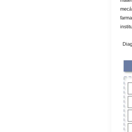
mater
mecán
farma
instit
Diag