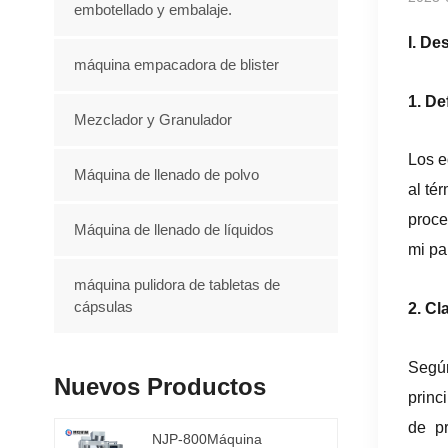
embotellado y embalaje.
I. De
máquina empacadora de blister
1. De
Mezclador y Granulador
Los e
Máquina de llenado de polvo
al té
proce
Máquina de llenado de líquidos
mi pa
máquina pulidora de tabletas de
cápsulas
2. Cl
Segú
Nuevos Productos
princ
de pr
NJP-800Máquina