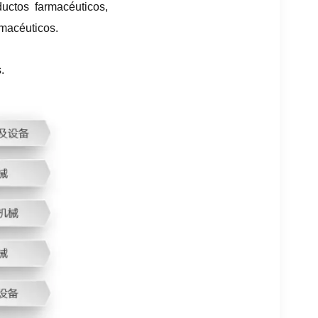
uctos farmacéuticos,
macéuticos.
.