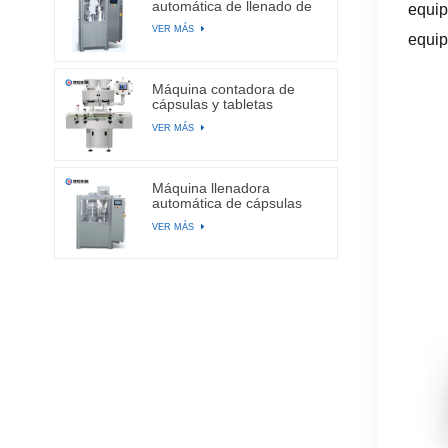
automática de llenado de
equi
cápsulas
VER MÁS
equip
Máquina contadora de
cápsulas y tabletas
electrónicas automáticas
VER MÁS
de canal BA-DSL-24C
Máquina llenadora
automática de cápsulas
de gelatina dura NJP-
VER MÁS
2500