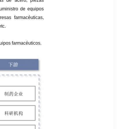
ias de acero, piezas
uministro de equipos
resas farmacéuticas,
etc.
uipos farmacéuticos.