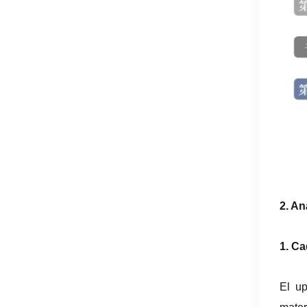
2. An
1. Ca
El up