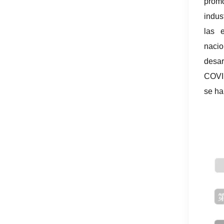
promo
indus
las 
naci
desar
COVID
se ha