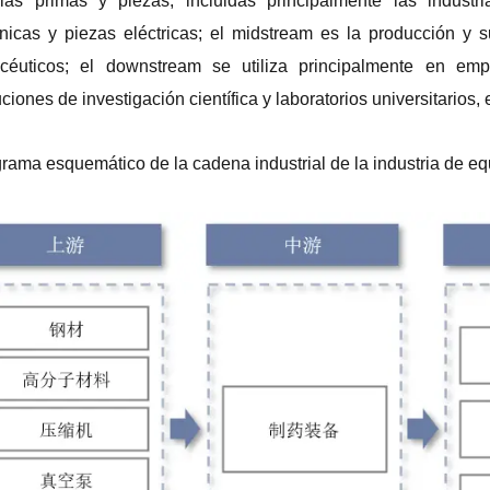
ias primas y piezas, incluidas principalmente las industr
icas y piezas eléctricas; el midstream es la producción y s
céuticos; el downstream se utiliza principalmente en emp
uciones de investigación científica y laboratorios universitarios, 
rama esquemático de la cadena industrial de la industria de eq