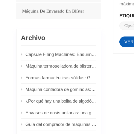
Máquina De Envasado En Blíster
ETIQU
Cápsu
Archivo
VER
Capsule Filling Machines: Ensuring Dosage Form Integrity for Non‑Crushable Solids
Máquina termoselladora de blísteres de cartón totalmente automática: principios técnicos y análisis de selección.
Formas farmacéuticas sólidas: Guía completa sobre tipos, procesos de formulación y aplicaciones de equipos de envasado farmacéutico.
Máquina contadora de gominolas: La guía definitiva sobre tecnología, selección y aplicaciones industriales.
¿Por qué hay una bolita de algodón en los frascos de pastillas?
Envases de dosis unitarias: una guía completa de sistemas y equipos de dosis única.
Guía del comprador de máquinas de llenado de cápsulas: Análisis detallado de los 5 mejores modelos y de su tecnología principal.