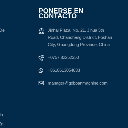
PONERSE EN
CONTACTO
 De
Jinhai Plaza, No. 21, Jihua 5th
Road, Chancheng District, Foshan
City, Guangdong Province, China
+0757 82252350
+8618613054883
manager@gdboanmachine.com
o
la
En