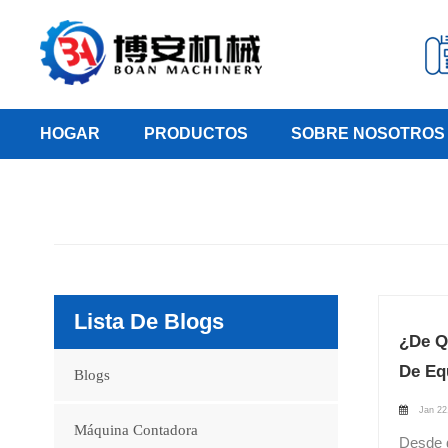
HOGAR
PRODUCTOS
SOBRE NOSOTROS
Lista De Blogs
¿De Q
De Eq
Blogs
Jan 22
Máquina Contadora
Desde dos simples cápsulas hasta un portador de precisión para ingredientes activos, una pequeña cápsula esconde la búsqueda máxima de la industria farmacéutica en ciencia de materiales y tecnología de producción."La carcasa de las cápsulas que tomamos a diario es en realidad una 'puerta molecular' meticulosamente diseñada", afirman los ingenieros que prueban el perfil de disolución de las nuevas cápsulas de HPMC en el laboratorio de I+D de BOAN Machinery.El material de la cubierta de la cápsula determina cómo y cuándo se abre: las cápsulas de gelatina se disuelven rá