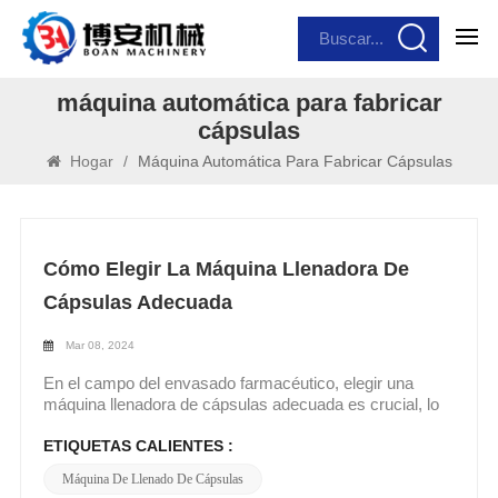
máquina automática para fabricar
cápsulas
Hogar
/
Máquina Automática Para Fabricar Cápsulas
Cómo Elegir La Máquina Llenadora De
Cápsulas Adecuada
Mar 08, 2024
En el campo del envasado farmacéutico, elegir una
máquina llenadora de cápsulas adecuada es crucial, lo
que está directamente relacionado con la eficiencia de la
producción, la calidad del producto y los beneficios
ETIQUETAS CALIENTES :
económicos de la empresa. A continuación te explicaré
Máquina De Llenado De Cápsulas
en profundidad cómo elegir la máquina llenadora de