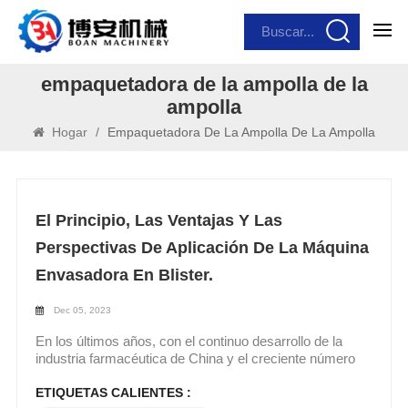
empaquetadora de la ampolla de la
ampolla
Hogar
/
Empaquetadora De La Ampolla De La Ampolla
El Principio, Las Ventajas Y Las
Perspectivas De Aplicación De La Máquina
Envasadora En Blister.
Dec 05, 2023
En los últimos años, con el continuo desarrollo de la
industria farmacéutica de China y el creciente número
de tipos de medicamentos, las formas farmacéuticas se
han vuelto más abundantes, y la calidad de los
ETIQUETAS CALIENTES :