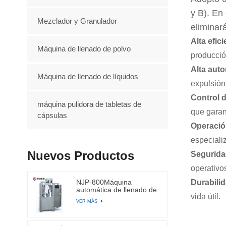
y B). En
Mezclador y Granulador
eliminar
Alta efic
Máquina de llenado de polvo
producció
Alta aut
Máquina de llenado de líquidos
expulsión
Control 
máquina pulidora de tabletas de
que garan
cápsulas
Operación
especiali
Nuevos Productos
Seguridad
operativo
NJP-800Máquina
Durabili
automática de llenado de
vida útil.
cápsulas
VER MÁS