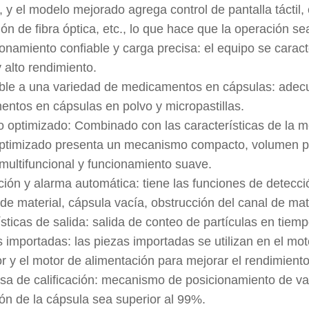
 y el modelo mejorado agrega control de pantalla táctil
ón de fibra óptica, etc., lo que hace que la operación sea
ionamiento confiable y carga precisa: el equipo se carac
y alto rendimiento.
able a una variedad de medicamentos en cápsulas: adec
ntos en cápsulas en polvo y micropastillas.
o optimizado: Combinado con las características de la me
ptimizado presenta un mecanismo compacto, volumen peq
 multifuncional y funcionamiento suave.
ción y alarma automática: tiene las funciones de detecc
a de material, cápsula vacía, obstrucción del canal de mat
ísticas de salida: salida de conteo de partículas en tiem
s importadas: las piezas importadas se utilizan en el mo
r y el motor de alimentación para mejorar el rendimiento
tasa de calificación: mecanismo de posicionamiento de v
ción de la cápsula sea superior al 99%.