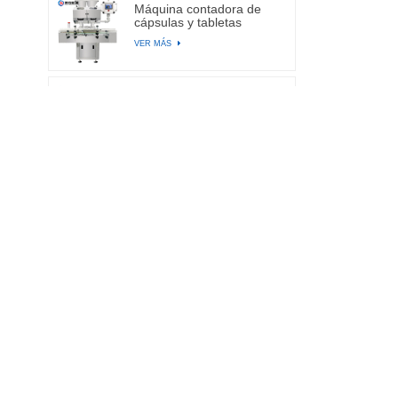
Máquina contadora de
cápsulas y tabletas
electrónicas automáticas
VER MÁS
de canal BA-DSL-24C
Máquina llenadora
automática de cápsulas
de gelatina dura NJP-
VER MÁS
2500