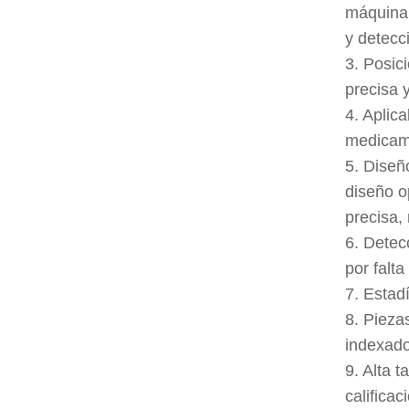
máquina,
y detecci
3. Posic
precisa 
4. Aplic
medicame
5. Diseñ
diseño o
precisa,
6. Detec
por falt
7. Estad
8. Pieza
indexado
9. Alta 
califica