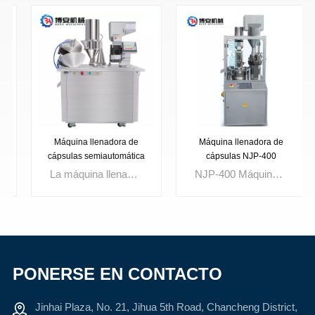
Máquina llenadora de
Máquina llenadora de
cápsulas semiautomática
cápsulas NJP-400
CGN-208
automática
La máquina llenadora de cápsulas semiautomática CGN-208 con control combinado de electricidad y vapor, equipada con un dispositivo contador automático electrónico, es adecuada para llenar varias cápsulas importadas nacionales. Puede finalizar automáticamente la acción de ubicación, separación, llenado, bloqueo, etc. para la cápsula. Reduzca la fuerza laboral, mejore la eficiencia de la producción, de acuerdo con los requisitos de la medicina sanitaria. Es un equipo ideal con precisión inteligente para la dosificación, estructura novedosa, atractivo y fácil de operar, para llenar medicamentos en cápsulas en la industria farmacéutica.
NJP-400 Máquina llenadora de cápsulas completamente automática. Pantalla táctil, panel de control de programa PLC con LCD. Mecanismo de vacío de cápsula posicionado para que la cápsula califique más del 99%.
PONERSE EN CONTACTO
APRENDE
APRENDE
Jinhai Plaza, No. 21, Jihua 5th Road, Chancheng District,