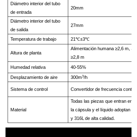
Diámetro interior del tubo
20mm
de entrada
Diámetro interior del tubo
27mm
de salida
Temperatura de trabajo
21
℃
±3
℃
Alimentación humana ≥2,6 m, ali
Altura de planta
≥2,8 m
Humedad relativa
40-55%
3
Desplazamiento de aire
300m
/h
Sistema de control
Convertidor de frecuencia contin
Todas las piezas que entran en c
Material
la cápsula y el líquido adoptan a
y 316L de alta calidad.