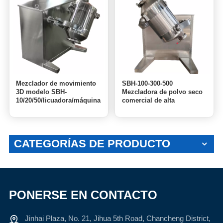
Mezclador de movimiento
SBH-100-300-500
3D modelo SBH-
Mezcladora de polvo seco
10/20/50/licuadora/máquina
comercial de alta
mezcladora
resistencia, mezcladora de
masa para pan
CATEGORÍAS DE PRODUCTO
PONERSE EN CONTACTO
Jinhai Plaza, No. 21, Jihua 5th Road, Chancheng District,