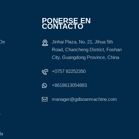
PONERSE EN
CONTACTO
 De
Jinhai Plaza, No. 21, Jihua 5th
Road, Chancheng District, Foshan
City, Guangdong Province, China
+0757 82252350
+8618613054883
manager@gdboanmachine.com
o
la