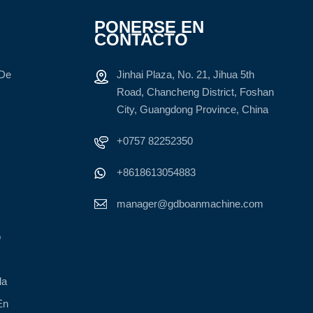
PONERSE EN
CONTACTO
 De
Jinhai Plaza, No. 21, Jihua 5th
Road, Chancheng District, Foshan
City, Guangdong Province, China
+0757 82252350
+8618613054883
manager@gdboanmachine.com
o
la
En