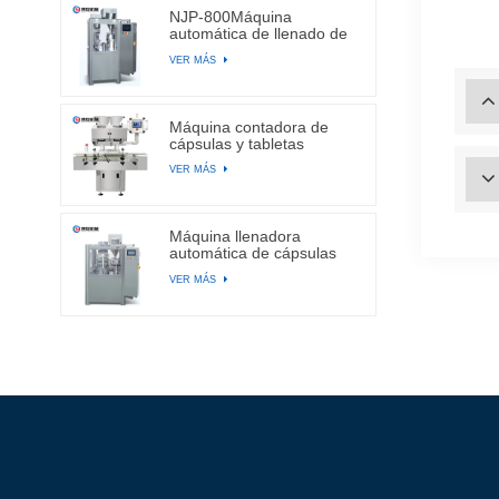
NJP-800Máquina
automática de llenado de
cápsulas
VER MÁS
Máquina contadora de
cápsulas y tabletas
electrónicas automáticas
VER MÁS
de canal BA-DSL-24C
Máquina llenadora
automática de cápsulas
de gelatina dura NJP-
VER MÁS
2500