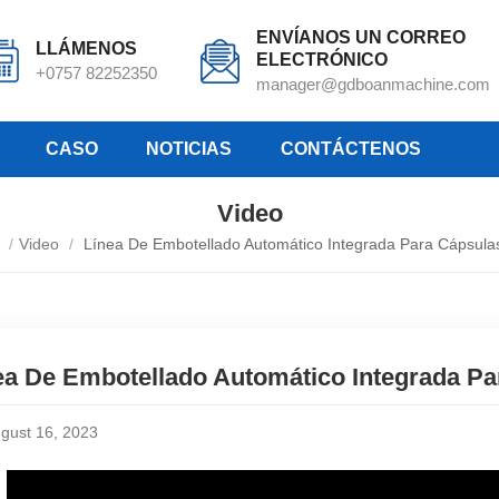
ENVÍANOS UN CORREO
LLÁMENOS
ELECTRÓNICO
+0757 82252350
manager@gdboanmachine.com
CASO
NOTICIAS
CONTÁCTENOS
Video
r
/
Video
/
Línea De Embotellado Automático Integrada Para Cápsulas
ea De Embotellado Automático Integrada Pa
gust 16, 2023