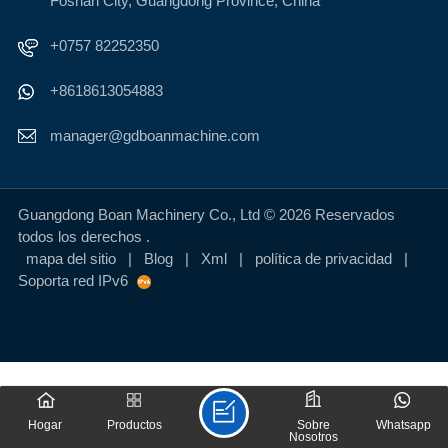
Foshan City, Guangdong Province, China
+0757 82252350
+8618613054883
manager@gdboanmachine.com
Guangdong Boan Machinery Co., Ltd © 2026 Reservados
todos los derechos .
mapa del sitio
|
Blog
|
Xml
|
política de privacidad
|
Soporta red IPv6
Hogar
Productos
Sobre
Whatsapp
Nosotros